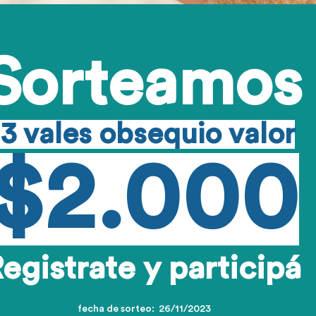
Sorteamo
3 vales obsequio valor
$2.000
egistrate y participá
fecha de sorteo: 26/11/2023