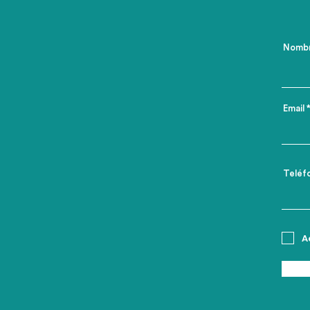
Nomb
Email
Teléf
A