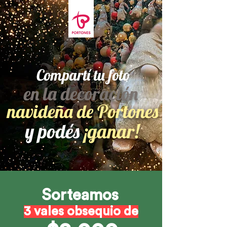
Compartí tu foto
en la decoración
navideña de Portones
y podés
¡ganar!
Sorteamos
3 vales obsequio de